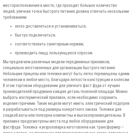
месторасположения в месте, где проходит большое количество
людей, уличная точка быстрого питания должна отвечать нескольким
требованиям:
легко доставляться и устанавливаться;
быстро подключаться;
соответствовать санитарным нормам;
производить пищу, пользующуюся спросом.
Мы предлагаем различные модели передвижных прилавков,
специально изготовленных для организации быстрого питания.
Небольшие прицепы или тележки могут быть легко перемещены одним
человеком в любое место, благодаря легкости конструкции и колесам.
В этом торговом оборудовании для уличного фаст фуда от лучших
производителей продумана каждая деталь полезной площади. Можно
выбрать изотермический прилавок, если необходимо сохранить
изделия горячими. Такие модели могут иметь электрический подогрев
и разрабатываться под размеры конкретного заказа. Тележки для
сладкой ваты или попкорна компактны и высокопроизводительны. В
прилавке предусмотрены места под любое оборудование для
фастфуда. Тележка -кукурозоварка изготовлена как трансформер –
легко сделать ее прилавком для приготовления хот-догов, попкорна и