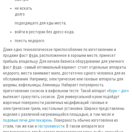
не искать
долго
подходящего для еды места;
войти в ресторан без дресс-кода;
поесть недорого.
Даже одно технологическое приспособление по изготовлению и
продаже фаст фуда, расположенное в хорошем месте, принесет
прибыль владельцу. Для начала бизнеса оборудование для уличного
фаст фуда - самый оптимальный вариант: стоят отдельные аппараты
недорого, места занимают мало, достаточно одного человека для их
обслуживания. Например, электрические или газовые аппараты для
шаурмы, вафельницы, блинницы. Набирает популярность
приготовление сосисок в вафельном тесте. Такой аппарат «
Корн – дог
»
выпекает сразу пять сосисок. Для универсальной кухни подойдут
жарочные поверхности различных модификаций: газовые и
электрические грили, настольные установки. Широко представлены
изделия с различной нагревающейся площадью, в том числе и
подовые печи для пекарень
. Поверхность обычно изготовлена из
стали, так же как и
гастроемкости
. В таком аппарате все
предусмотрено для быстрого приготовления мяса, рыбы, овощей на