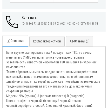
Контакты
(044) 362-73-23
(066) 533-35-03
(063) 963-00-40
(097) 503-88-58
Описание
Характеристики
Отзывы (0)
Если трудно скопировать такой продукт, как Т80, то зачем
менять его С М80 мы попытались усовершенствовать
эстетичность известной кофемолки Т80, не меняя внутренних
компонентов
Таким образом, мы можем предоставить нашим потребителям
надежный,с известными возможностями, но с обновленным
дизайном аппарат, который продолжает новейшие эстетические
тенденции,поддерживая его узнаваемость до максимума и
сохраняя размеры
Модели: N/A (ручная)-А (автоматическая)-D (drogheria)
Цвета: графитно-черный, блестящий черный, темно-
черный,серебристо-серый, блестящий красный, блестящий