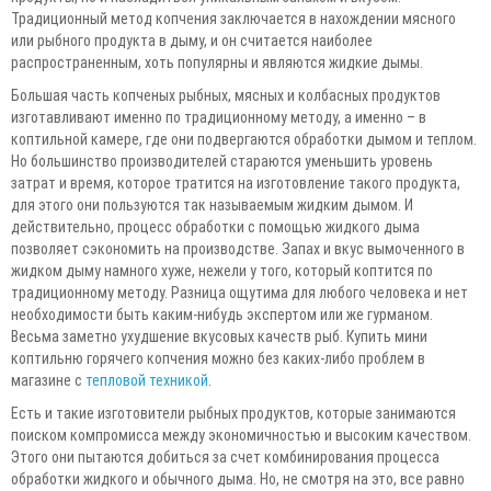
Традиционный метод копчения заключается в нахождении мясного
или рыбного продукта в дыму, и он считается наиболее
распространенным, хоть популярны и являются жидкие дымы.
Большая часть копченых рыбных, мясных и колбасных продуктов
изготавливают именно по традиционному методу, а именно – в
коптильной камере, где они подвергаются обработки дымом и теплом.
Но большинство производителей стараются уменьшить уровень
затрат и время, которое тратится на изготовление такого продукта,
для этого они пользуются так называемым жидким дымом. И
действительно, процесс обработки с помощью жидкого дыма
позволяет сэкономить на производстве. Запах и вкус вымоченного в
жидком дыму намного хуже, нежели у того, который коптится по
традиционному методу. Разница ощутима для любого человека и нет
необходимости быть каким-нибудь экспертом или же гурманом.
Весьма заметно ухудшение вкусовых качеств рыб. Купить мини
коптильню горячего копчения можно без каких-либо проблем в
магазине с
тепловой техникой
.
Есть и такие изготовители рыбных продуктов, которые занимаются
поиском компромисса между экономичностью и высоким качеством.
Этого они пытаются добиться за счет комбинирования процесса
обработки жидкого и обычного дыма. Но, не смотря на это, все равно