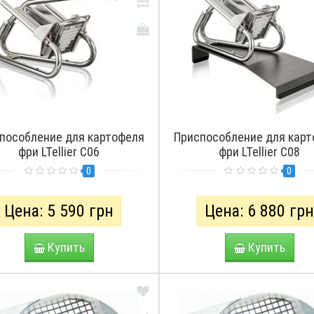
пособление для картофеля
Приспособление для кар
фри LTellier C06
фри LTellier C08
0
0
Цена: 5 590 грн
Цена: 6 880 гр
Купить
Купить
ПРО