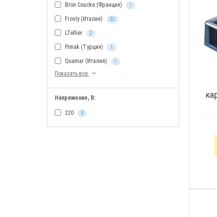
Bron Coucke (Франция)
1
Frosty (Италия)
32
LTellier
2
Pimak (Турция)
1
Quamar (Италия)
1
Показать все
ка
Напряжение, В:
220
5