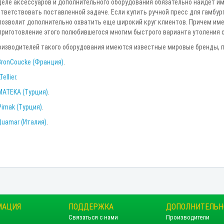
зделе аксессуаров и дополнительного оборудования обязательно найдет и
тветствовать поставленной задаче. Если купить ручной пресс для гамбур
позволит дополнительно охватить еще широкий круг клиентов. Причем име
приготовление этого полюбившегося многим быстрого варианта утоления с
оизводителей такого оборудования имеются известные мировые бренды, п
BronCoucke (Франция)
.
Tellier
.
MATEKA (Турция)
.
Pimak (Турция)
.
Quamar (Италия)
.
МАЦИЯ
ПОДДЕРЖКА
ДОПОЛНИТЕЛЬН
Связаться с нами
Производители