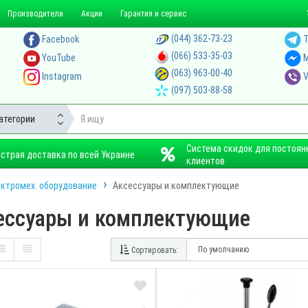
Производители
Акции
Гарантия и сервис
(044) 362-73-23
Facebook
T
(066) 533-35-03
YouTube
M
(063) 963-00-40
Instagram
V
(097) 503-88-58
атегории
Система скидок для постоян
страя доставка по всей Украине
клиентов
ктромех. оборудование
Аксессуары и комплектующие
ессуары и комплектующие
Сортировать:
ПРО