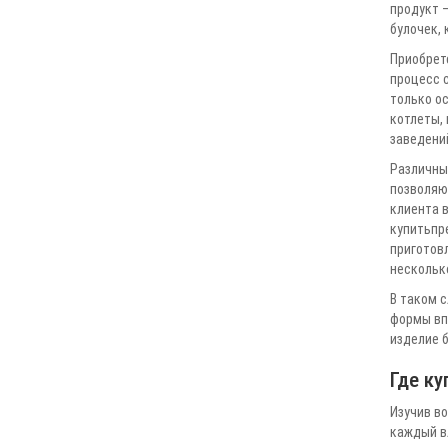
продукт 
булочек,
Приобрете
процесс 
только о
котлеты,
заведений
Различны
позволяю
клиента в
купитьпре
приготовл
несколько
В таком 
формы вп
изделие б
Где ку
Изучив в
каждый в