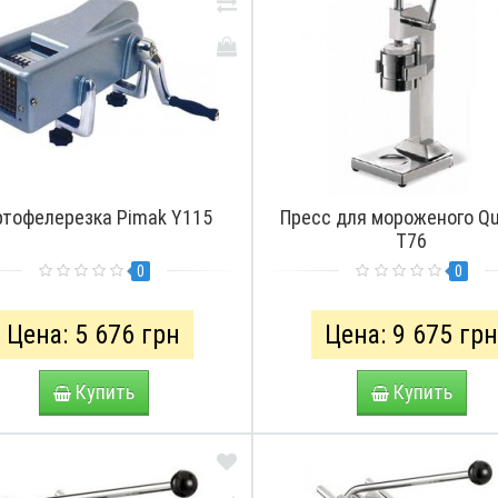
ртофелерезка Pimak Y115
Пресс для мороженого Q
T76
0
0
Цена: 5 676 грн
Цена: 9 675 гр
Купить
Купить
ПРО