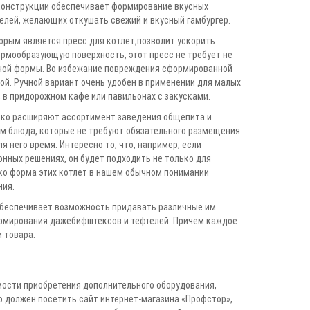
 конструкции обеспечивает формирование вкусных
телей, желающих откушать свежий и вкусный гамбургер.
орым является пресс для котлет,позволит ускорить
ормообразующую поверхность, этот пресс не требует не
тной формы. Во избежание повреждения сформированной
й. Ручной вариант очень удобен в применении для малых
, в придорожном кафе или павильонах с закусками.
лько расширяют ассортимент заведения общепита и
им блюда, которые не требуют обязательного размещения
я него время. Интересно то, что, например, если
нных решениях, он будет подходить не только для
лько форма этих котлет в нашем обычном понимании
ния.
обеспечивает возможность придавать различные им
ормирования дажебифштексов и тефтелей. Причем каждое
 товара.
мости приобретения дополнительного оборудования,
 должен посетить сайт интернет-магазина «Профстор»,