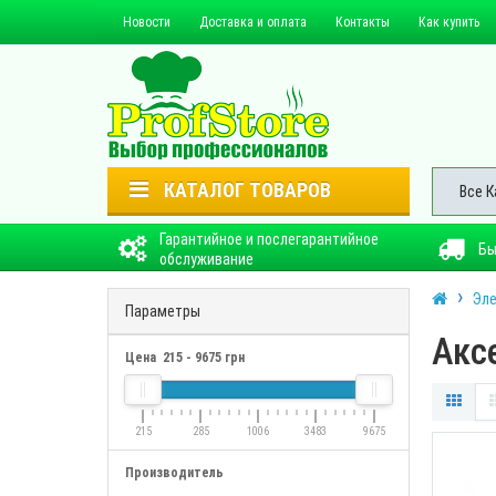
Новости
Доставка и оплата
Контакты
Как купить
КАТАЛОГ ТОВАРОВ
Все К
Гарантийное и послегарантийное
Бы
обслуживание
Эле
Параметры
Акс
Цена
215
-
9675
грн
215
285
1006
3483
9675
Производитель