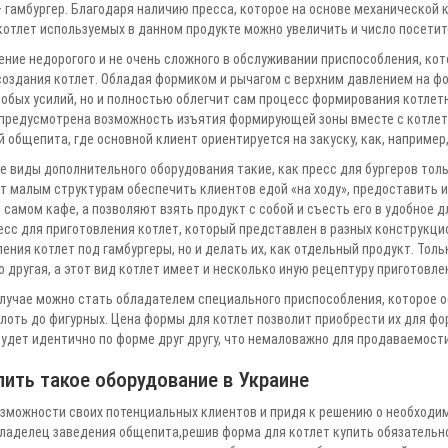
– гамбургер. Благодаря наличию пресса, которое на основе механической
 котлет используемых в данном продукте можно увеличить и число посети
ние недорогого и не очень сложного в обслуживании приспособления, кот
создания котлет. Обладая формиком и рычагом с верхним давлением на ф
собых усилий, но и полностью облегчит сам процесс формирования котле
 предусмотрена возможность изъятия формирующей зоны вместе с котлето
 общепита, где основной клиент ориентируется на закуску, как, например
е виды дополнительного оборудования такие, как пресс для бургеров то
т малым структурам обеспечить клиентов едой «на ходу», предоставить 
 самом кафе, а позволяют взять продукт с собой и съесть его в удобное дл
сс для приготовления котлет, который представлен в разных конструкцио
ения котлет под гамбургеры, но и делать их, как отдельный продукт. То
 другая, а этот вид котлет имеет и несколько иную рецептуру приготовле
случае можно стать обладателем специального приспособления, которое 
лоть до фигурных. Цена формы для котлет позволит приобрести их для ф
удет идентично по форме друг другу, что немаловажно для продаваемости
пить такое оборудование в Украине
озможности своих потенциальных клиентов и придя к решению о необходи
ладелец заведения общепита,решив форма для котлет купить обязательно