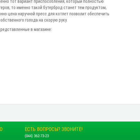
менно тот вариант приспособления, который полностью
геров, то именно такой бутерброд станет тем продуктом,
нно цена наручной пресс для котлет позволит обеспечить
обственного голода на скорую руку.
редставленные в магазине:
О
ЕСТЬ ВОПРОСЫ? ЗВОНИТЕ!
(044) 362-73-23