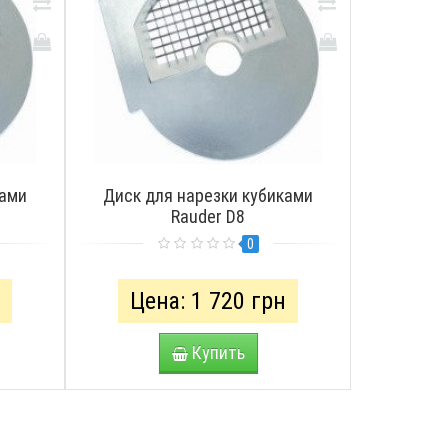
ками
Диск для нарезки кубиками
Rauder D8
0
н
Цена: 1 720 грн
Купить