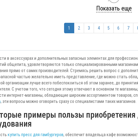
Показать еще
1
2
3
4
5
6
7
сти в аксессуарах и дополнительных запасных элементах для профессион
тий общепита, удовлетворяются только специализированными магазинам
ания прямо от самих производителей. Стремясь решить вопрос с дополни
апасной частью желательно иметь представление, где можно стать облада
ой организации лучше всего побеспокоиться об этом заранее, до принятия
теля. С учетом того, что сегодня этому отвечают в основном те магазины
сти интернет-магазины, обладающие широким ассортиментом товаров, с
а
, эти вопросы можно оговорить сразу со специалистами таких магазинов.
торые примеры пользы приобретения 
удования
ость
купить пресс для гамбургеров
, обеспечит владельца кафе возможнос