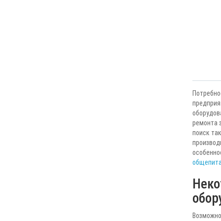
Потребно
предприя
оборудов
ремонта з
поиск так
производи
особенно
общепит
Неко
обор
Возможн