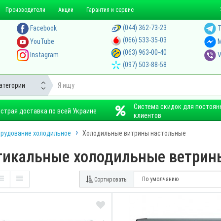
Производители
Акции
Гарантия и сервис
(044) 362-73-23
Facebook
T
(066) 533-35-03
YouTube
M
(063) 963-00-40
Instagram
V
(097) 503-88-58
атегории
Система скидок для постоян
страя доставка по всей Украине
клиентов
рудование холодильное
Холодильные витрины настольные
тикальные холодильные ветрин
Сортировать:
ПРО