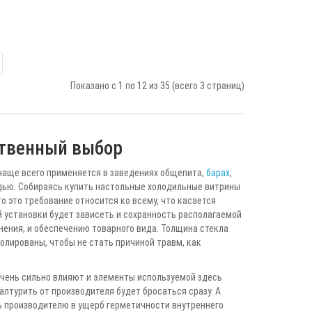
Показано с 1 по 12 из 35 (всего 3 страниц)
ственный выбор
чаще всего применяется в заведениях общепита,
барах
,
щадью. Собираясь купить настольные холодильные витрины
о это требование относится ко всему, что касается
й установки будет зависеть и сохранность располагаемой
нения, и обеспечению товарного вида. Толщина стекла
полированы, чтобы не стать причиной травм, как
очень сильно влияют и элементы используемой здесь
алтурить от производителя будет бросаться сразу. А
ь производителю в ущерб герметичности внутреннего