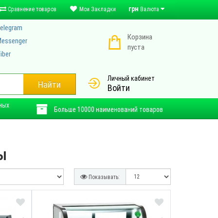
грн
Сравнение товаров
Мои Закладки
Валюта
elegram
Корзина
essenger
пуста
iber
Личный кабинет
Найти
Войти
ных
Больше 10000 наименований товаров
ы
Показывать:
СМОТРЕТЬ
ПРОСМОТРЕТЬ