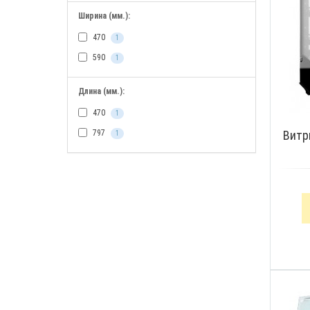
Ширина (мм.):
470
1
590
1
Длина (мм.):
470
1
Витри
797
1