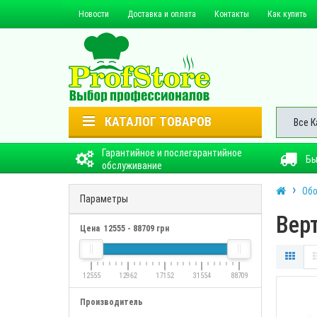
Новости
Доставка и оплата
Контакты
Как купить
КАТАЛОГ ТОВАРОВ
Все К
Гарантийное и послегарантийное
Бы
обслуживание
Обо
Параметры
Вер
Цена
12555
-
88709
грн
12555
12962
17152
31554
88709
Производитель