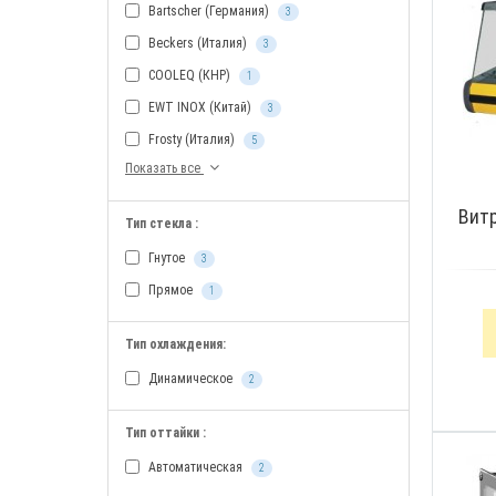
Bartscher (Германия)
3
Beckers (Италия)
3
COOLEQ (КНР)
1
EWT INOX (Китай)
3
Frosty (Италия)
5
Показать все
Вит
Тип стекла :
Гнутое
3
Прямое
1
Тип охлаждения:
Динамическое
2
Тип оттайки :
Автоматическая
2