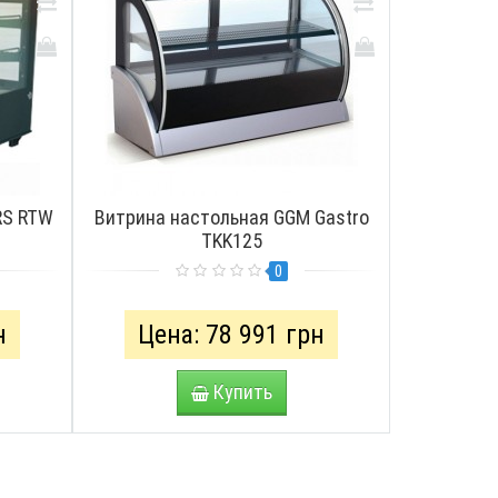
RS RTW
Витрина настольная GGM Gastro
TKK125
0
н
Цена: 78 991 грн
Купить