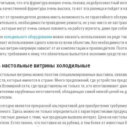
Учитывая, что эта фурнитура внешне очень похожа, недобросовестный изг
 качественной фурнитуры очень высока, то вот эта разница и пойдет в к
ект от производителя должна иметь возможность ее гарантийного обслужи
тельного, необходимости проведение ремонта, но у нас никто не застрахо
 которые могут очень сильно повлиять на работу агрегата, даже при собл
ре
холодильного оборудования
можно заказать использование на ряде так
вает использование одного ключа ко всем объектам, без необходимости н
ых витрин напрямую зависит от их комплектации и производителя. Поэтом
ить требования к нему, что обязательно выльется в экономии средств на
ь настольные витрины холодильные
астольные витрины можно посетив специализированные выставки, связав
ств, которые имеются в стране. Много предложений, где устройства пред
х Всемирной сети, где представлены не только те, кто изготавливают да
ителями зарубежных изготовителей, обладающих самой низкой ценой на 
ителем.
сегодня является прекрасной альтернативой для приобретения требуемого
нного. Здесь можно не только определиться с характеристиками продукци
тактные данные с теми, чья продукция вызвала интерес. Цена на настоль
теля. Естественно, что поставки из-за рубежа, а тем более от известных 