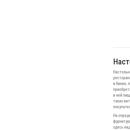
Наст
Настольн
ресторана
в Киеве, 
приобрета
в ней пи
таких вит
покупател
На опред
фурнитуры
здесь на