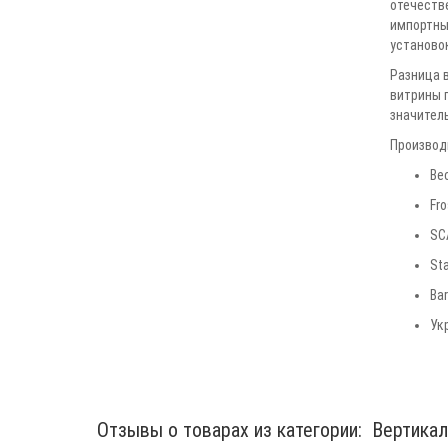
отечеств
импортны
установок
Разница в
витрины п
значитель
Производ
Be
Fro
SC
St
Вa
Ук
Отзывы о товарах из категории:
Вертика