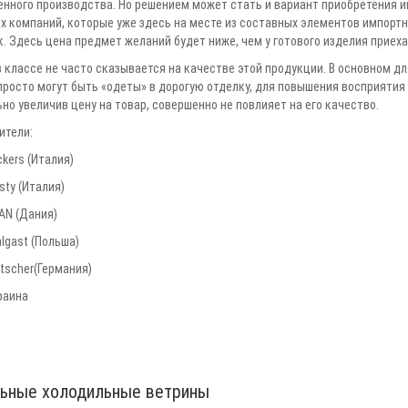
енного производства. Но решением может стать и вариант приобретения 
х компаний, которые уже здесь на месте из составных элементов импортн
. Здесь цена предмет желаний будет ниже, чем у готового изделия приеха
 классе не часто сказывается на качестве этой продукции. В основном д
росто могут быть «одеты» в дорогую отделку, для повышения восприятия 
но увеличив цену на товар, совершенно не повлияет на его качество.
ители:
ckers (Италия)
sty (Италия)
AN (Дания)
algast (Польша)
rtscher(Германия)
раина
льные холодильные ветрины