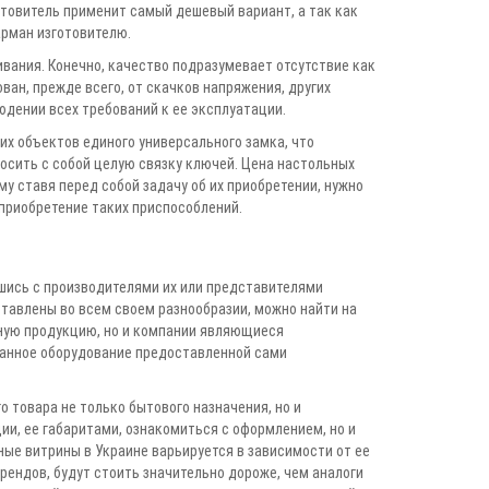
отовитель применит самый дешевый вариант, а так как
арман изготовителю.
вания. Конечно, качество подразумевает отсутствие как
ван, прежде всего, от скачков напряжения, других
юдении всех требований к ее эксплуатации.
их объектов единого универсального замка, что
осить с собой целую связку ключей. Цена настольных
у ставя перед собой задачу об их приобретении, нужно
 приобретение таких приспособлений.
шись с производителями их или представителями
ставлены во всем своем разнообразии, можно найти на
нную продукцию, но и компании являющиеся
данное оборудование предоставленной сами
 товара не только бытового назначения, но и
и, ее габаритами, ознакомиться с оформлением, но и
ные витрины в Украине варьируется в зависимости от ее
брендов, будут стоить значительно дороже, чем аналоги