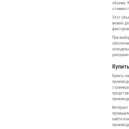
объема. 
стоимость
Этот объ
можно дли
факторов,
При выбо
обеспечи
холодильн
разгранич
Купит
Купить н
производ
страница
представ
производ
Интернет 
промышле
найти кон
производи