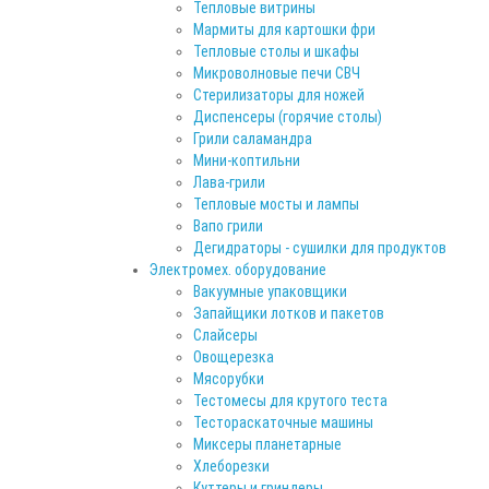
Тепловые витрины
Мармиты для картошки фри
Тепловые столы и шкафы
Микроволновые печи СВЧ
Стерилизаторы для ножей
Диспенсеры (горячие столы)
Грили саламандра
Мини-коптильни
Лава-грили
Тепловые мосты и лампы
Вапо грили
Дегидраторы - сушилки для продуктов
Электромех. оборудование
Вакуумные упаковщики
Запайщики лотков и пакетов
Слайсеры
Овощерезка
Мясорубки
Тестомесы для крутого теста
Тестораскаточные машины
Миксеры планетарные
Хлеборезки
Куттеры и гриндеры