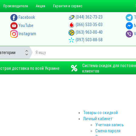
Производители
Акции
Гарантия и сервис
(044) 362-73-23
Facebook
T
(066) 533-35-03
YouTube
M
(063) 963-00-40
Instagram
V
(097) 503-88-58
атегории
Система скидок для постоян
страя доставка по всей Украине
клиентов
Товары со скидкой
Личный кабинет
Учетная запись
Смена пароля