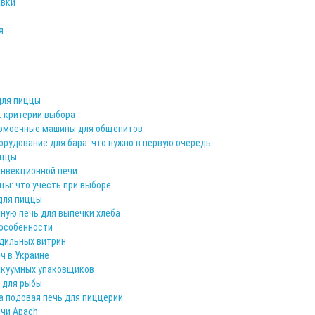
авки
я
для пиццы
 критерии выбора
омоечные машины для общепитов
рудование для бара: что нужно в первую очередь
иццы
нвекционной печи
цы: что учесть при выборе
для пиццы
ную печь для выпечки хлеба
 особенности
одильных витрин
ч в Украине
акуумных упаковщиков
 для рыбы
а подовая печь для пиццерии
ечи Apach