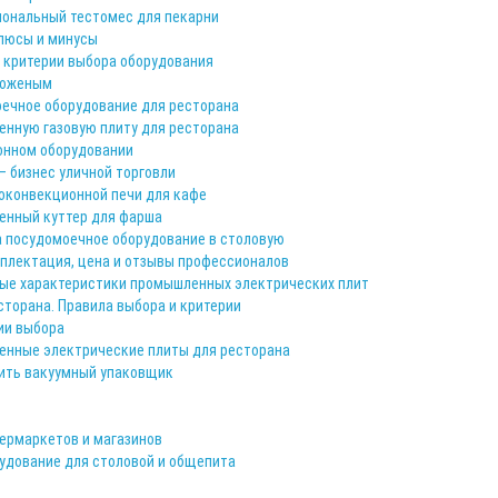
иональный тестомес для пекарни
люсы и минусы
: критерии выбора оборудования
роженым
оечное оборудование для ресторана
енную газовую плиту для ресторана
хонном оборудовании
— бизнес уличной торговли
оконвекционной печи для кафе
енный куттер для фарша
а посудомоечное оборудование в столовую
плектация, цена и отзывы профессионалов
ные характеристики промышленных электрических плит
сторана. Правила выбора и критерии
рии выбора
енные электрические плиты для ресторана
пить вакуумный упаковщик
ермаркетов и магазинов
удование для столовой и общепита