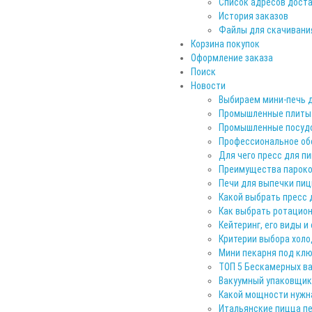
Список адресов дост
История заказов
Файлы для скачивани
Корзина покупок
Оформление заказа
Поиск
Новости
Выбираем мини-печь 
Промышленные плиты:
Промышленные посуд
Профессиональное обо
Для чего пресс для п
Преимущества пароко
Печи для выпечки пиц
Какой выбрать пресс 
Как выбрать ротацион
Кейтеринг, его виды и
Критерии выбора хол
Мини пекарня под клю
ТОП 5 Бескамерных в
Вакуумный упаковщик
Какой мощности нужн
Итальянские пицца п