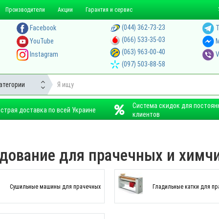
Производители
Акции
Гарантия и сервис
(044) 362-73-23
Facebook
T
(066) 533-35-03
YouTube
M
(063) 963-00-40
Instagram
V
(097) 503-88-58
атегории
Система скидок для постоян
страя доставка по всей Украине
клиентов
дование для прачечных и химч
Cушильные машины для прачечных
Гладильные катки для пр