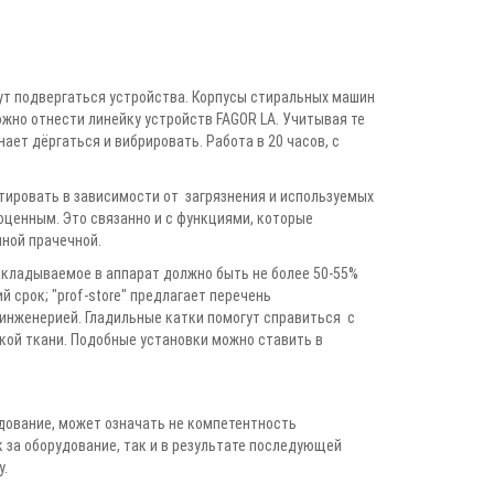
ут подвергаться устройства. Корпусы стиральных машин
жно отнести линейку устройств FAGOR LA. Учитывая те
ет дёргаться и вибрировать. Работа в 20 часов, с
тировать в зависимости от загрязнения и используемых
оценным. Это связанно и с функциями, которые
нной прачечной.
акладываемое в аппарат должно быть не более 50-55%
 срок; "prof-store" предлагает перечень
инженерией. Гладильные катки помогут справиться с
кой ткани. Подобные установки можно ставить в
дование, может означать не компетентность
к за оборудование, так и в результате последующей
у.