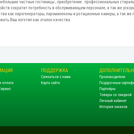
 небольшие частные гостиницы , приобретение профессиональных стираль
ройств сократит потребность в обслуживающем персонале, а так же ускор
ства как парогенераторы, пароманекены и ротационные камеры, а так же 
вать Ваш логотип как эталон качества.
МАЦИЯ
ПОДДЕРЖКА
ДОПОЛНИТЕЛЬН
Связаться с нами
Производители
и оплата
Карта сайта
Подарочные сертиф
Сервис
Партнёры
Товары со скидкой
Личный кабинет
История заказов