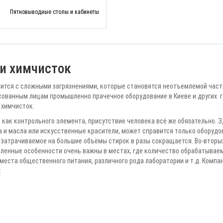
Пятновыводные столы и кабинеты
и химчисток
вится с сложными загрязнениями, которые становятся неотъемлемой част
ованным лицам промышленно прачечное оборудование в Киеве и других гор
 химчисток.
как контрольного элемента, присутствие человека всё же обязательно. З
а и масла или искусственные красители, может справится только оборудо
я затрачиваемое на большие объёмы стирок в разы сокращается. Во-втор
енные особенности очень важны в местах, где количество обрабатываем
ста общественного питания, различного рода лаборатории и т.д. Компания
: