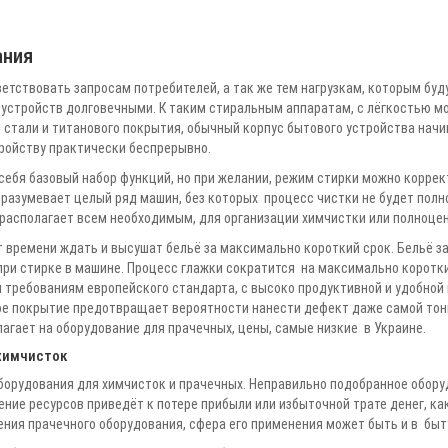
ания
етствовать запросам потребителей, а так же тем нагрузкам, которым буд
 устройств долговечными. К таким стиральным аппаратам, с лёгкостью мо
стали и титанового покрытия, обычный корпус бытового устройства начина
ройству практически беспрерывно.
ебя базовый набор функций, но при желании, режим стирки можно коррек
разумевает целый ряд машин, без которых процесс чистки не будет полн
 располагает всем необходимым, для организации химчистки или полноце
т времени ждать и высушат бельё за максимально короткий срок. Бельё з
ри стирке в машине. Процесс глажки сократится на максимально короткий
требованиям европейского стандарта, с высоко продуктивной и удобной 
ное покрытие предотвращает вероятности нанести дефект даже самой тон
лагает на оборудование для прачечных, цены, самые низкие в Украине.
химчисток
борудования для химчисток и прачечных. Неправильно подобранное обору
ение ресурсов приведёт к потере прибыли или избыточной трате денег, ка
ния прачечного оборудования, сфера его применения может быть и в быт