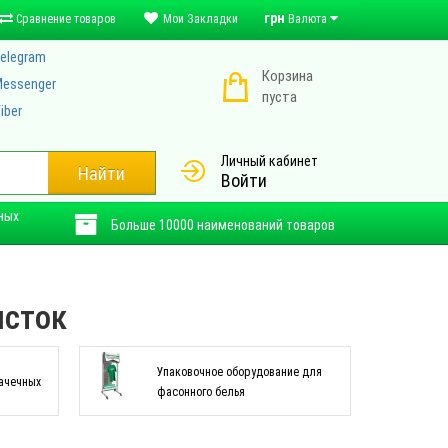
грн
Сравнение товаров
Мои Закладки
Валюта
elegram
Корзина
essenger
пуста
iber
Личный кабинет
Найти
Войти
ных
Больше 10000 наименований товаров
исток
Упаковочное оборудование для
ачечных
фасонного белья