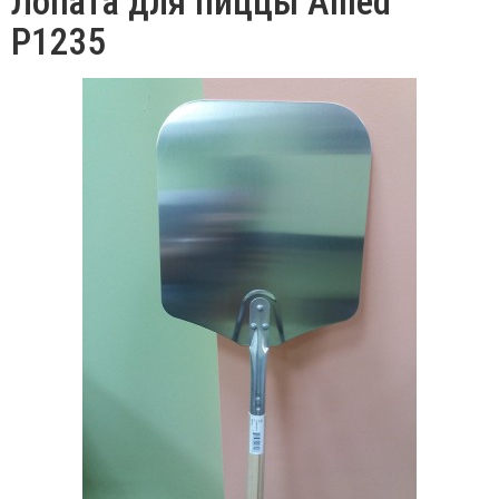
Лопата для пиццы Allied
P1235