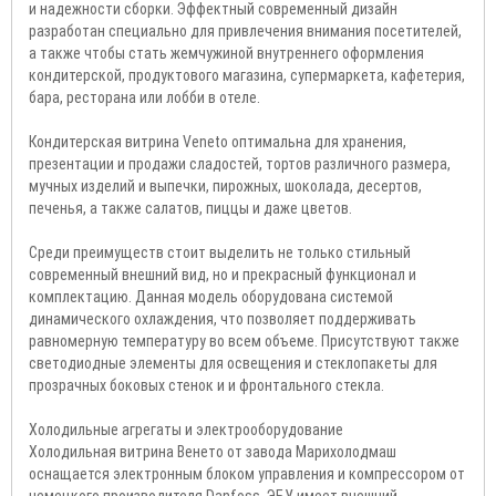
и надежности сборки. Эффектный современный дизайн
разработан специально для привлечения внимания посетителей,
а также чтобы стать жемчужиной внутреннего оформления
кондитерской, продуктового магазина, супермаркета, кафетерия,
бара, ресторана или лобби в отеле.
Кондитерская витрина Veneto оптимальна для хранения,
презентации и продажи сладостей, тортов различного размера,
мучных изделий и выпечки, пирожных, шоколада, десертов,
печенья, а также салатов, пиццы и даже цветов.
Среди преимуществ стоит выделить не только стильный
современный внешний вид, но и прекрасный функционал и
комплектацию. Данная модель оборудована системой
динамического охлаждения, что позволяет поддерживать
равномерную температуру во всем объеме. Присутствуют также
светодиодные элементы для освещения и стеклопакеты для
прозрачных боковых стенок и и фронтального стекла.
Холодильные агрегаты и электрооборудование
Холодильная витрина Венето от завода Марихолодмаш
оснащается электронным блоком управления и компрессором от
немецкого производителя Danfoss. ЭБУ имеет внешний