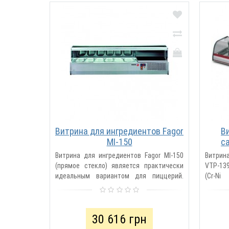
Витрина для ингредиентов Fagor
В
MI-150
с
Витрина для ингредиентов Fagor MI-150
Витрин
(прямое стекло) является практически
VTP-13
идеальным вариантом для пиццерий.
(Cr-N
Витрину можно использовать в качестве
алюми
н..
стеклян
30 616 грн