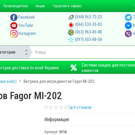
Производители
Акции
Гарантия и сервис
(044) 362-73-23
Facebook
T
(066) 533-35-03
YouTube
M
(063) 963-00-40
Instagram
V
(097) 503-88-58
атегории
Система скидок для постоян
страя доставка по всей Украине
клиентов
уши-кейс)
Витрина для ингредиентов Fagor MI-202
в Fagor MI-202
0 отзывов
Информация
Артикул:
0116