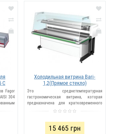
для
Холодильная витрина Bari-
5 C
1,2(Прямое стекло)
ов Fagor
Это среднетемпературная
AISI 304
гастрономическая витрина, которая
ванным
предназначена для кратковременного
льзящие
хранения, демонстрации и реализации
(продажи) предварит..
15 465 грн