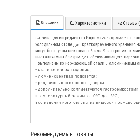
Описание
Характеристики
Отзывы (
ингредиентов
Fagor
стекл
Витрина для
MI-202
(прямое
холодильном
столе
кратковременного
хранения
н
для
могут
быть
укомплектованы
гастроемкостям
6 или 9
выставляемым
блюдам
обслуживающего
персона
для
выполнены
из
нержавеющей
стали
алюминиевым
а
с
• статическое охлаждение;
• люминисцентная подсветка;
• раздвижные стеклянные дверки;
• дополнительно комплектуются гастроемкостями 
• температурный режим: от 0ºС до +8ºС;
Все изделия изготовлены из пищевой нержавеющ
Рекомендуемые товары