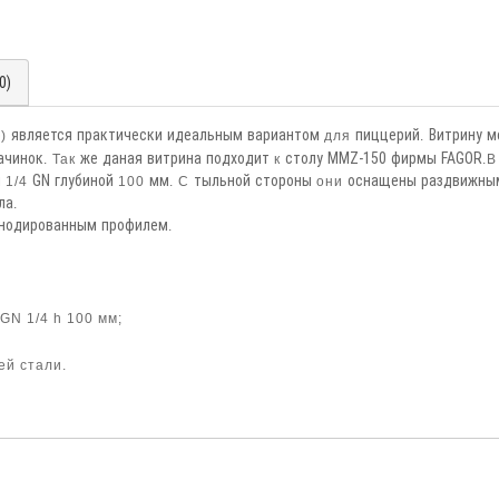
0)
о
является
практически
идеальным
вариантом
пиццерий
Витрину
м
)
для
.
ачинок
же
даная
витрина
подходит
столу
MMZ-150
фирмы
FAGOR
. Так
к
.
и
GN
глубиной
мм
тыльной
стороны
оснащены
раздвижны
1/4
100
. С
они
ла
.
нодированным
профилем
.
GN 1/4 h 100 мм;
ей стали.