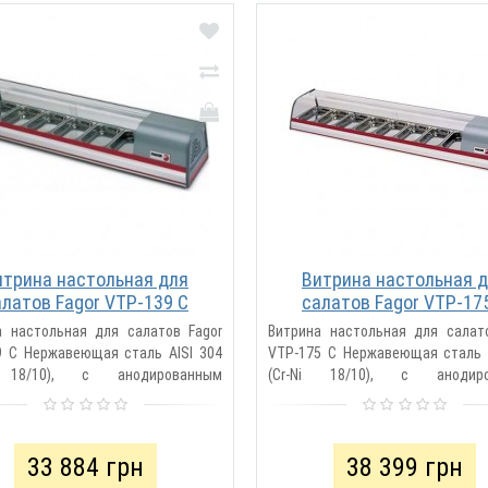
итрина настольная для
Витрина настольная 
алатов Fagor VTP-139 C
салатов Fagor VTP-17
а настольная для салатов Fagor
Витрина настольная для салат
9 C Нержавеющая сталь AISI 304
VTP-175 C Нержавеющая сталь 
i 18/10), с анодированным
(Cr-Ni 18/10), с анодиро
ниевым профилем Скользящие
алюминиевым профилем Ско
ные..
стеклянные ..
33 884 грн
38 399 грн