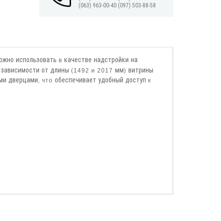
(063) 963-00-40
(097) 503-88-58
ожно
использовать
качестве
надстройки
на
в
зависимости
от
длины
мм
витрины
В
(1492 и 2017
)
ми
дверцами
обеспечивает
удобный
доступ
, что
к