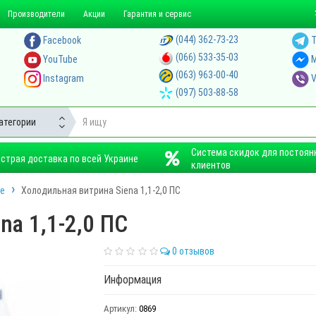
Производители
Акции
Гарантия и сервис
(044) 362-73-23
Facebook
T
(066) 533-35-03
YouTube
M
(063) 963-00-40
Instagram
V
(097) 503-88-58
атегории
Система скидок для постоян
страя доставка по всей Украине
клиентов
е
Холодильная витрина Siena 1,1-2,0 ПС
na 1,1-2,0 ПС
0 отзывов
Информация
Артикул:
0869