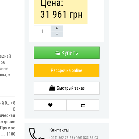
Цена:
31 961 грн
Купить
редней
тов
рные
Рассрочка online
ом, с
Быстрый заказ
 0...+8
С
ическая
аждение
Прямое
Контакты
1100
(044) 362-73-23
(066) 533-35-03