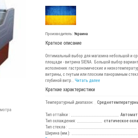
Производитель:
Украина
Краткое описание
Оптимальный выбор для магазина небольшой и с
площади - витрина SIENA. Большой выбор вариан
исполнения: гастрономические и низкотемперату
витрины, с гнутым или плоским панорамным стекл
глубиной витр...
Читать далее
Краткие характеристики
Температурный диапазон:
Среднетемпературный
смотра
Тип оттайки :
Автомат
Тип охлаждения:
статическое охл
Тип стекла :
Ширина (мм.):