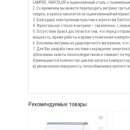
LAMPRE, VARCOLOR и оцинкованный сталь с полимерным 
2. Со временем вы можете перепродать витрину третьем
сварка, а краска наносится на оцинкованный материал.
3. Благодаря электронным пультам и агрегатам Danfos
4. Фронтальное стекло в витрине – закаленное, с низ
5. Отсутствие брака достигается тем, что перед отпр
мощность, время работы и время отключения компрессо
6. Боковины витрины из ударопрочного материала, что
7. Для Вас разработана система сокращение энергозатр
а)боковины залиты пенополиуританом и снижают потери
б)уменьшается количество циклов запуска компрессора
в) увеличенная поверхность теплообменника препятст
Рекомендуемые товары