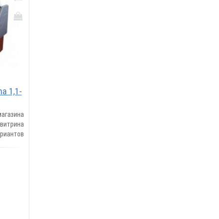
a 1,1-
газина
 витрина
иантов
ские и