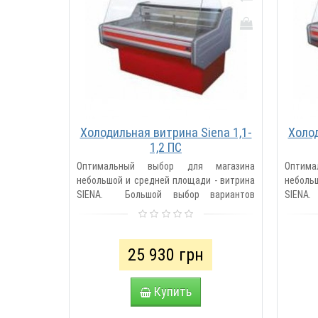
Холодильная витрина Siena 1,1-
Холод
1,2 ПС
Оптимальный выбор для магазина
Оптим
небольшой и средней площади - витрина
неболь
SIENA. Большой выбор вариантов
SIENA
исполнения: гастрономические и
испол
низкотемп..
низкоте
25 930 грн
Купить