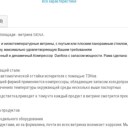
Все характеристики
0)
площади
витрина
-
SIENA.
и низкотемпературные витрины, с гнутым или плоским панорамным стеклом, с
ину, максимально удовлетворяющую Вашим требованиям
ный и динамичный.Компрессор Danfoss с запасом мощности. Рама сделана 
ющей стали.
 автоматической оттайки испарителя с помощью ТЭНов.
ашей фирмой применяются компрессоры, обладающие запасом холодопрои
значениях температуры окружающей среды несколько выше паспортных
дстветка,приводят к тому,что каждый продукт в витрине смотрится прек
 продуктов.
одильного оборудования.
дуктами, из-за формалина, почти во всех витринах возникает коррозия