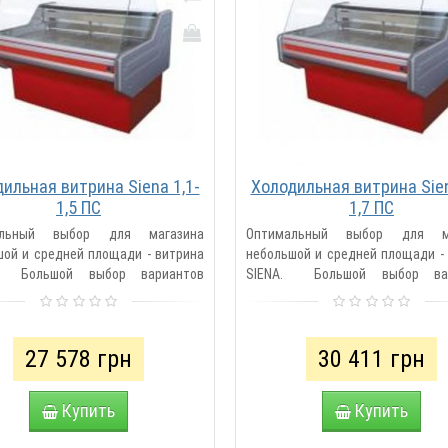
ильная витрина Siena 1,1-
Холодильная витрина Sien
1,5 ПС
1,7 ПС
альный выбор для магазина
Оптимальный выбор для ма
шой и средней площади - витрина
небольшой и средней площади -
. Большой выбор вариантов
SIENA. Большой выбор вар
нения: гастрономические и
исполнения: гастрономиче
мп..
низкотемп..
27 578 грн
30 411 грн
Купить
Купить