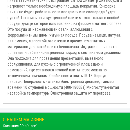
плита автоматически подстраивается под диаметр дна посуды и
нагревает только необходимую площадь покрытия. Конфорка
плиты не будет работать если кастрюля или сковорода будет
пустой. Готовить на индукционной плите можно только в особой
посуде, днище которой изготовленно из ферромагнитного сплава.
Это посуда из нержавеющей стали, аллюминия с
ферромагнитным дном, чугунная посуда. Посуда из меди, латуни,
аллюминия, жаростойкого стекла и прочих немагнитных
материалов для такой плиты бесполезна. Индукционная плита
сочетает в себе инновационный подход с компактным дизайном.
Она подходит для проведения презентаций, выездного
обслуживания, для кухонь с ограниченной площадью и
помещений, где установка газовой плиты невозможна по
техническим причинам. Особенности плиты IK-18: Корпус -
пластик Поверхность - стекло Электронный дисплей, таймер
времени 10 ступеней мощности (400-1800Вт) Многоступенчатая
настройка температуры Электронная защита от перегрева
О НАШЕМ МАГАЗИНЕ
Компания "Profstore"