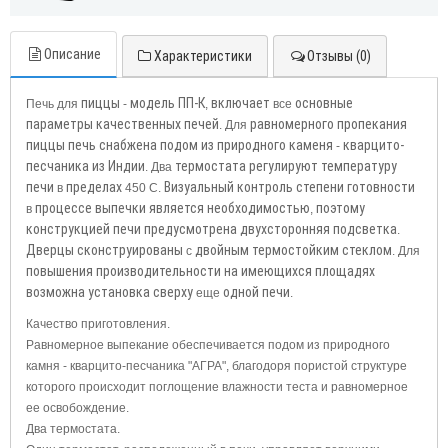
Описание
Характеристики
Отзывы (0)
пиццы
модель
ПП-К
включает
основные
Печь для
-
,
все
параметры
качественных
печей
равномерного
пропекания
. Для
пиццы
печь
снабжена
подом
из
природного
каменя
кварцито-
-
песчаника
из
Индии
термостата
регулируют
температуру
. Два
печи
пределах
Визуальный
контроль
степени
готовности
в
450 С.
процессе
выпечки
является
необходимостью
поэтому
в
,
конструкцией
печи
предусмотрена
двухсторонняя
подсветка
.
Дверцы
сконструированы
двойным
термостойким
стеклом
с
. Для
повышения
производительности
на
имеющихся
площадях
возможна
установка
сверху
одной
печи
еще
.
Качество приготовления.
Равномерное выпекание обеспечивается подом из природного
камня - кварцито-песчаника "АГРА", благодоря пористой структуре
которого происходит поглощение влажности теста и равномерное
ее освобождение.
Два термостата.