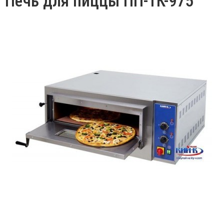
Печь для пиццы ПП-1К-975