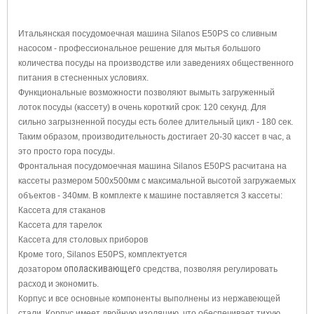
Итальянская посудомоечная машина Silanos Е50PS со сливным
насосом - профессиональное решение для мытья большого
количества посуды на производстве или заведениях общественного
питания в стесненных условиях.
Функциональные возможности позволяют вымыть загруженный
лоток посуды (кассету) в очень короткий срок: 120 секунд. Для
сильно загрызненной посуды есть более длительный цикл - 180 сек.
Таким образом, производительность достигает 20-30 кассет в час, а
это просто гора посуды.
Фронтальная посудомоечная машина Silanos Е50PS расчитана на
кассеты размером 500х500мм с максимальной высотой загружаемых
объектов - 340мм. В комплекте к машине поставляется 3 кассеты:
Кассета для стаканов
Кассета для тарелок
Кассета для столовых приборов
Кроме того, Silanos Е50PS, комплектуется
ополаскивающего
дозатором
средства, позволяя регулировать
расход и экономить.
Корпус и все основные компоненты выполнены из нержавеющей
стали. Корпус имеет двойную изоляцию, что обеспечивает тихую