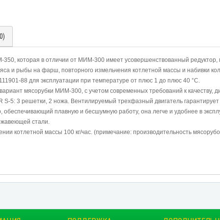
0)
50, которая в отличии от МИМ-300 имеет усовершенствованный редуктор, 
а и рыбы на фарш, повторного измельчения котлетной массы и набивки кол
11901-88 для эксплуатации при температуре от плюс 1 до плюс 40 °С.
ариант мясорубки МИМ-300, с учетом современных требований к качеству, д
-5: 3 решетки, 2 ножа. Вентилируемый трехфазный двигатель гарантирует 
, обеспечивающий плавную и бесшумную работу, она легче и удобнее в эксп
ржавеющей стали.
чении котлетной массы 100 кг/час. (примечание: производительность мясорубо