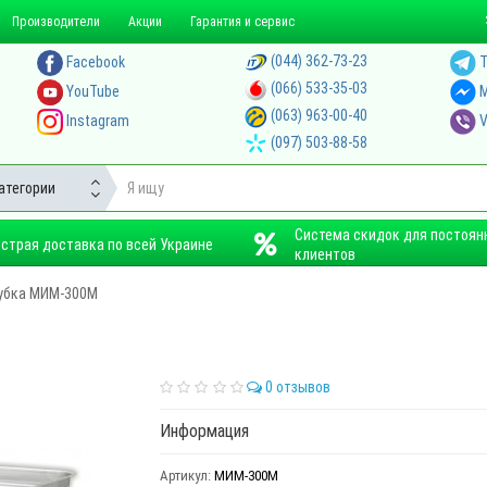
Производители
Акции
Гарантия и сервис
(044) 362-73-23
Facebook
T
(066) 533-35-03
YouTube
M
(063) 963-00-40
Instagram
V
(097) 503-88-58
атегории
Система скидок для постоян
страя доставка по всей Украине
клиентов
убка МИМ-300М
0 отзывов
Информация
Артикул:
МИМ-300М