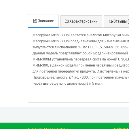
Описание
Характеристики
Отзывы (
Мясорубка МИМ-300М является аналогом Мясорубки МИМ-3
Мясорубки МИМ-300М предназначены для измельчения мяс
выпускаются в исполнении УЗ по ГОСТ 15150-69 ТУ5.899-1
Данная модель представляет собой модернизированный в
МИМ-300М установлена передовая система ножей UNGER S
МИМ-300, в данной модели применен червячный редуктор
для повторной переработки продукта. Изготовлена из не
Производительность, кг/час. - 300, при повторном измель
через две решетки с диаметром 9 и 5 мм.);