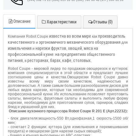
Описание
Характеристики
Отзывы (0)
известна
во
всем
мире
производитель
Компания Robot Coupe
как
качественного
эргономичного
механического
оборудования
и
для
измельчения
нарезки
фруктов
овощей
мяса
на
и
,
,
профессиональной
кухне
на
предприятиях
общественного
:
питания
ресторанах
барах
кафе
столовых
, в
,
,
,
.
Robot Coupe - мировой лидер по продажам овощерезок и куттеров:
компания специализируется в этой области и предлагает лучшее
соотношение цены и качества.Овощерезки Robot Coupe давно
известны всему миру своим качеством, надёжностью и
долговечностью. А также самым большим разнообразием дисков для
любых видов нарезки, которые так необходимы для современной
профессиональной кухни. Их использование позволяет приготовить
салаты, винегреты, фруктовые салаты и выполнить любую форму
нарезки, необходимую для приготовления супов, гарниров, сладких
блюд и украшений для них.
Описание кухонного процессора Robot Coupe R 201 E (Арт.22232):
- блок двигателя:мощность-550 Вт,однофазная,1 скорость-1500 об/
мин;
- сочетает 2 функции: куттера (для измельчения и перемешивания
продукта) и овощерезки (для нарезки сырых овощей);
- бункер и крышка выполнены из ABC-пластика;