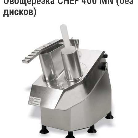
Овощерезка CHEF 400 MN (без
дисков)