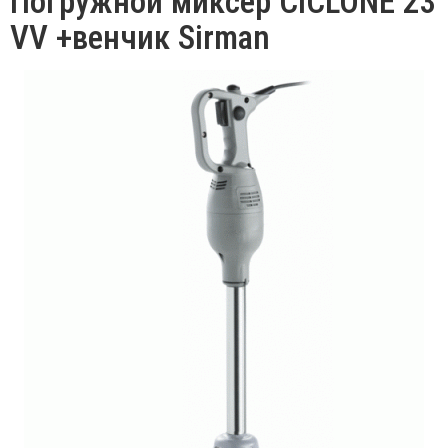
Погружной миксер CICLONE 23
VV +венчик Sirman