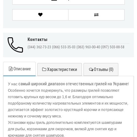
Контакты
(044) 362-73-23
(066) 533-35-03
(063) 963-00-40
(097) 503-88-58
Описание
Характеристики
Отзывы (0)
самый
широкий
диапазон
отечественных
грилей
на
Украине
У нас
!
Особенно хочется подчеркнуть, что размеры грилей позволяют
готовить крупных кур весом до 1,6 кг. Благодоря оптимально
подобраному количеству нагревательных элементов и их мощности,
достигается эффект золотисто-хрустящей корочки и потрясающе
нежному и сочному вкусу мяса.
Установки куры гриль дополнительно комплектуются шампурами
для рыбы, корзинками для окорочков, вилкой для снятия кур и
крючками для снятия шампуров.