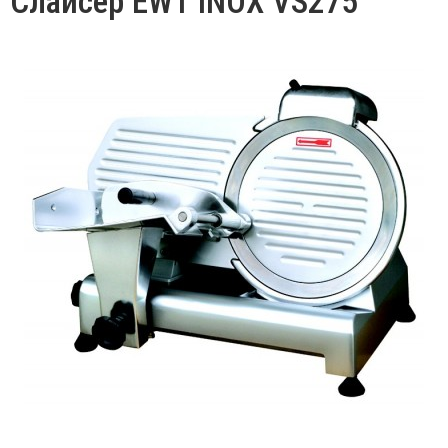
Слайсер EWT INOX VS275