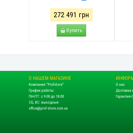
272 491 грн
Купить
О НАШЕМ МАГАЗИНЕ
ИНФОР
Компания "Profstore"
О нас
График работы:
Доставка 
ПН-ПТ: с 9.00 до 18.00
Гарантия-
СБ, ВС: выходные
office@prof-store.com.ua