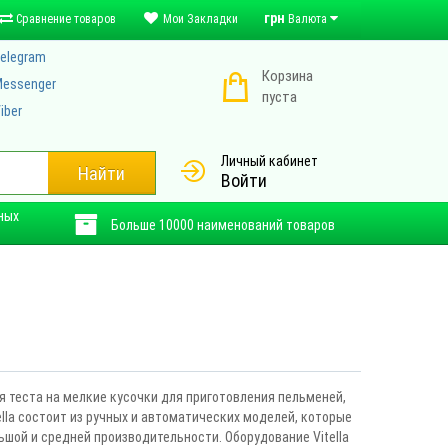
грн
Сравнение товаров
Мои Закладки
Валюта
elegram
Корзина
essenger
пуста
iber
Личный кабинет
Найти
Войти
ных
Больше 10000 наименований товаров
я теста на мелкие кусочки для приготовления пельменей,
tella состоит из ручных и автоматических моделей, которые
шой и средней производительности. Оборудование Vitella