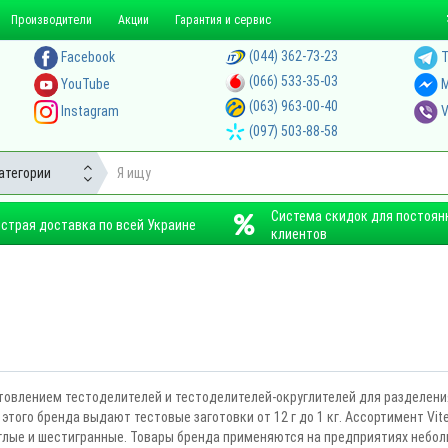
Производители
Акции
Гарантия и сервис
(044) 362-73-23
Facebook
T
(066) 533-35-03
YouTube
M
(063) 963-00-40
Instagram
V
(097) 503-88-58
атегории
Система скидок для постоян
страя доставка по всей Украине
клиентов
готовлением тестоделителей и тестоделителей-округлителей для разделени
и этого бренда выдают тестовые заготовки от 12 г до 1 кг. Ассортимент Vi
лые и шестигранные. Товары бренда применяются на предприятиях неболь